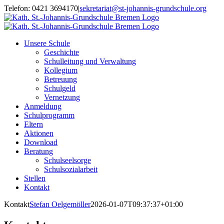
Zum
Telefon: 0421 3694170
|
sekretariat@st-johannis-grundschule.org
Inhalt
springen
Unsere Schule
Geschichte
Schulleitung und Verwaltung
Kollegium
Betreuung
Schulgeld
Vernetzung
Anmeldung
Schulprogramm
Eltern
Aktionen
Download
Beratung
Schulseelsorge
Schulsozialarbeit
Stellen
Kontakt
Kontakt
Stefan Oelgemöller
2026-01-07T09:37:37+01:00