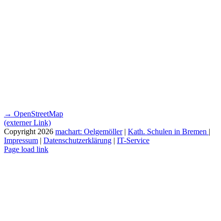
→ OpenStreetMap
(externer Link)
Copyright
2026
machart: Oelgemöller
|
Kath. Schulen in Bremen
|
Impressum
|
Datenschutzerklärung
|
IT-Service
Page load link
Nach
oben